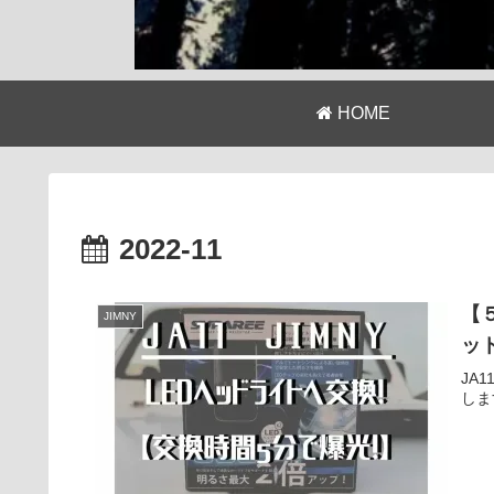
HOME
2022-11
【
JIMNY
ッ
JA
しま