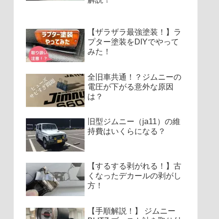
【ザラザラ最強塗装！】ラ
プター塗装をDIYでやって
みた！
全旧車共通！？ジムニーの
電圧が下がる意外な原因
は？
旧型ジムニー（ja11）の維
持費はいくらになる？
【するする剥がれる！】古
くなったデカールの剥がし
方！
【手順解説！】 ジムニー