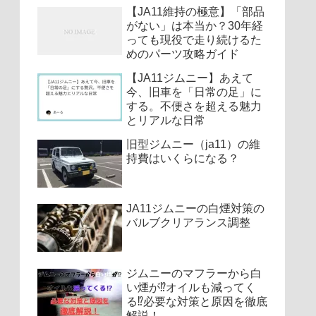
【JA11維持の極意】「部品
がない」は本当か？30年経
っても現役で走り続けるた
めのパーツ攻略ガイド
【JA11ジムニー】あえて
今、旧車を「日常の足」に
する。不便さを超える魅力
とリアルな日常
旧型ジムニー（ja11）の維
持費はいくらになる？
JA11ジムニーの白煙対策の
バルブクリアランス調整
ジムニーのマフラーから白
い煙が⁉︎オイルも減ってく
る⁉︎必要な対策と原因を徹底
解説！