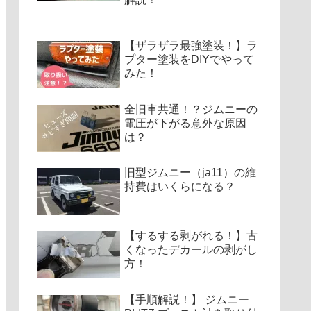
【ザラザラ最強塗装！】ラ
プター塗装をDIYでやって
みた！
全旧車共通！？ジムニーの
電圧が下がる意外な原因
は？
旧型ジムニー（ja11）の維
持費はいくらになる？
【するする剥がれる！】古
くなったデカールの剥がし
方！
【手順解説！】 ジムニー