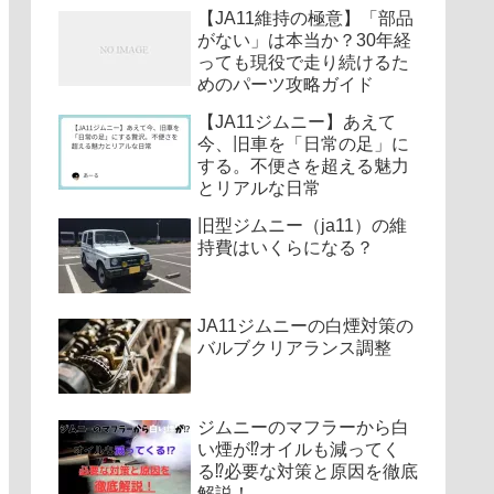
【JA11維持の極意】「部品
がない」は本当か？30年経
っても現役で走り続けるた
めのパーツ攻略ガイド
【JA11ジムニー】あえて
今、旧車を「日常の足」に
する。不便さを超える魅力
とリアルな日常
旧型ジムニー（ja11）の維
持費はいくらになる？
JA11ジムニーの白煙対策の
バルブクリアランス調整
ジムニーのマフラーから白
い煙が⁉︎オイルも減ってく
る⁉︎必要な対策と原因を徹底
解説！