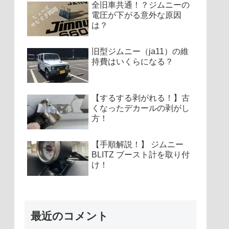
全旧車共通！？ジムニーの
電圧が下がる意外な原因
は？
旧型ジムニー（ja11）の維
持費はいくらになる？
【するする剥がれる！】古
くなったデカールの剥がし
方！
【手順解説！】 ジムニー
BLITZ ブースト計を取り付
け！
最近のコメント