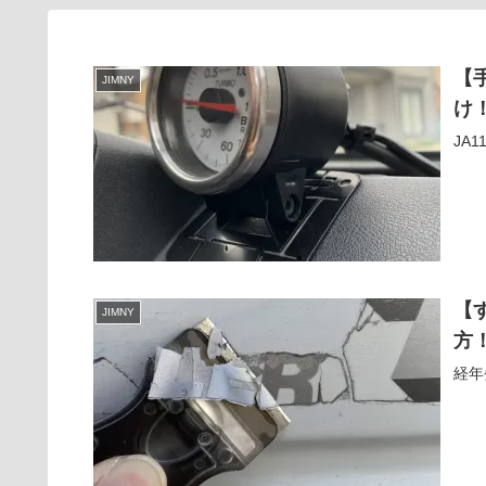
【
JIMNY
け
JA
【
JIMNY
方
経年