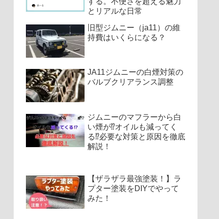
する。不便さを超える魅力
とリアルな日常
旧型ジムニー（ja11）の維
持費はいくらになる？
JA11ジムニーの白煙対策の
バルブクリアランス調整
ジムニーのマフラーから白
い煙が⁉︎オイルも減ってく
る⁉︎必要な対策と原因を徹底
解説！
【ザラザラ最強塗装！】ラ
プター塗装をDIYでやって
みた！